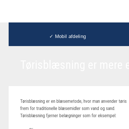
✓
Mobil afdeling
Tørisblæsning er mere e
Tørisblæsning er en blæsemetode, hvor man anvender tøris
frem for traditionelle blæsemidler som vand og sand.
Tørisblæsning fjerner belægninger som for eksempel: