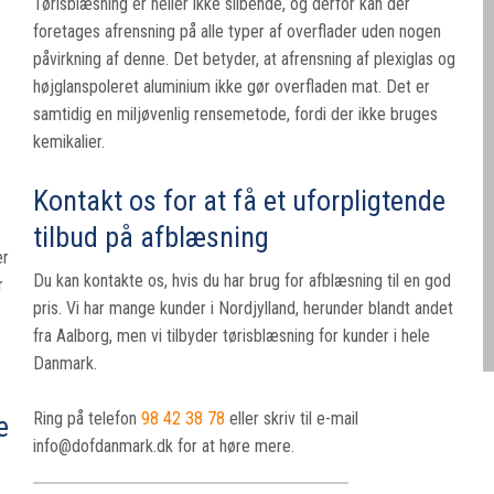
Tørisblæsning er heller ikke slibende, og derfor kan der
foretages afrensning på alle typer af overflader uden nogen
påvirkning af denne. Det betyder, at afrensning af plexiglas og
højglanspoleret aluminium ikke gør overfladen mat. Det er
samtidig en miljøvenlig rensemetode, fordi der ikke bruges
kemikalier.
Kontakt os for at få et uforpligtende
tilbud på afblæsning
er
Du kan kontakte os, hvis du har brug for afblæsning til en god
r
pris. Vi har mange kunder i Nordjylland, herunder blandt andet
fra Aalborg, men vi tilbyder tørisblæsning for kunder i hele
Danmark.
Ring på telefon
98 42 38 78
eller skriv til e-mail
e
info@dofdanmark.dk for at høre mere.