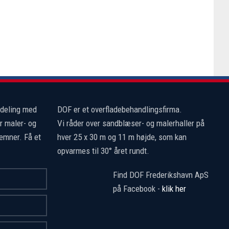
fdeling med
DOF er et overfladebehandlingsfirma.
r maler- og
Vi råder over sandblæser- og malerhaller på
emner. Få et
hver 25 x 30 m og 11 m højde, som kan
opvarmes til 30° året rundt.
Find DOF Frederikshavn ApS
på Facebook -
klik her​