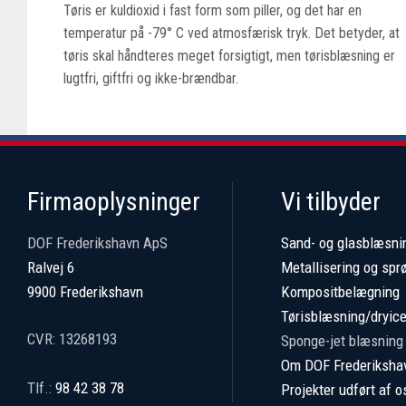
Tøris er kuldioxid i fast form som piller, og det har en
temperatur på -79° C ved atmosfærisk tryk. Det betyder, at
tøris skal håndteres meget forsigtigt, men tørisblæsning er
lugtfri, giftfri og ikke-brændbar.
Firmaoplysninger
Vi tilbyder
DOF Frederikshavn ApS
Sand- og glasblæsni
Ralvej 6
Metallisering og spr
9900 Frederikshavn
Kompositbelægning
Tørisblæsning/dryice
CVR: 13268193
​Sponge-jet blæsning
Om DOF Frederiksha
​Tlf.:
98 42 38 78
Projekter udført af o