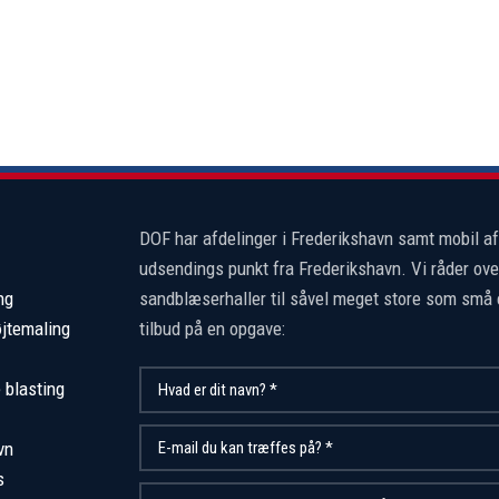
​DOF har afdelinger i Frederikshavn samt mobil a
udsendings punkt fra Frederikshavn. Vi råder ove
ng
sandblæserhaller til såvel meget store som små 
øjtemaling
tilbud på en opgave:
 blasting
vn
s