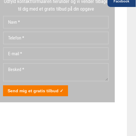
Udfyld kontaktformularen herunder og vi vender tilbage
Facebook
til dig med et gratis tilbud på din opgave​