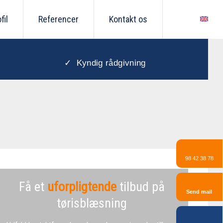
fil
Referencer
Kontakt os
✓
Kyndig rådgivning
98 42 38 78
Få et
uforpligtende
tilbud på
Send mail
tørisblæsning